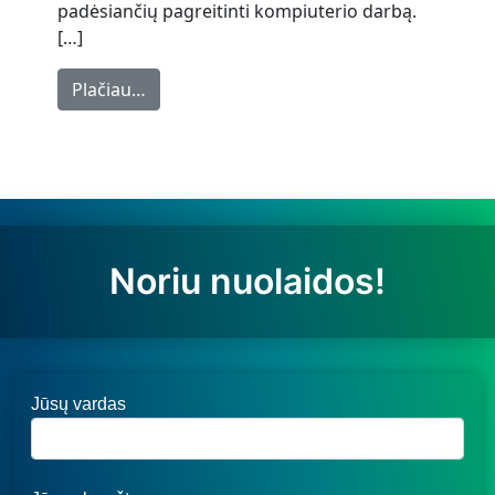
padėsiančių pagreitinti kompiuterio darbą.
[…]
from Kaip padidinti kompiuterio greitį
Plačiau…
Noriu nuolaidos!
Jūsų vardas