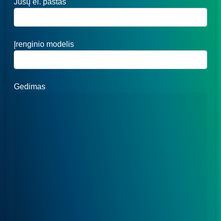
Jūsų el. paštas
Įrenginio modelis
Gedimas