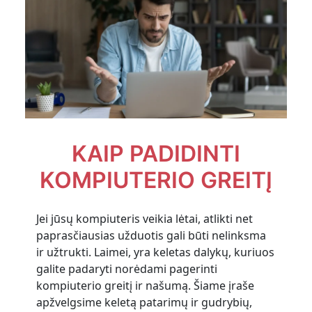
KAIP PADIDINTI
KOMPIUTERIO GREITĮ
Jei jūsų kompiuteris veikia lėtai, atlikti net
paprasčiausias užduotis gali būti nelinksma
ir užtrukti. Laimei, yra keletas dalykų, kuriuos
galite padaryti norėdami pagerinti
kompiuterio greitį ir našumą. Šiame įraše
apžvelgsime keletą patarimų ir gudrybių,