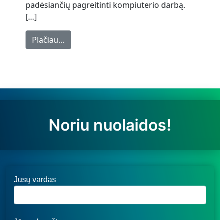
padėsiančių pagreitinti kompiuterio darbą.
[…]
from Kaip padidinti kompiuterio greitį
Plačiau…
Noriu nuolaidos!
Jūsų vardas