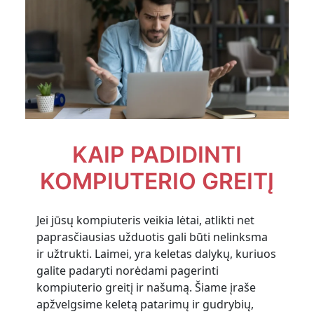
KAIP PADIDINTI
KOMPIUTERIO GREITĮ
Jei jūsų kompiuteris veikia lėtai, atlikti net
paprasčiausias užduotis gali būti nelinksma
ir užtrukti. Laimei, yra keletas dalykų, kuriuos
galite padaryti norėdami pagerinti
kompiuterio greitį ir našumą. Šiame įraše
apžvelgsime keletą patarimų ir gudrybių,