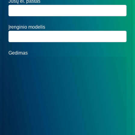
Jūsų el. paštas
Įrenginio modelis
Gedimas