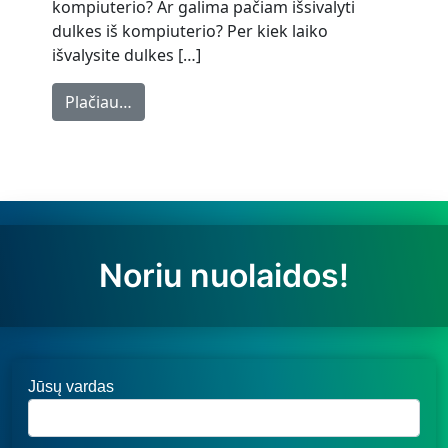
kompiuterio? Ar galima pačiam išsivalyti
dulkes iš kompiuterio? Per kiek laiko
išvalysite dulkes […]
from Dulkių valymas su termopastos keit
Plačiau…
Noriu nuolaidos!
Jūsų vardas