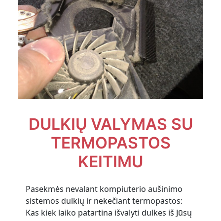
DULKIŲ VALYMAS SU
TERMOPASTOS
KEITIMU
Pasekmės nevalant kompiuterio aušinimo
sistemos dulkių ir nekečiant termopastos:
Kas kiek laiko patartina išvalyti dulkes iš Jūsų