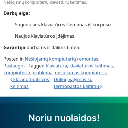
Nešiojamų kompiuterių klaviatūrų keitimas.
Darbų eiga:
· Sugedusios klaviatūros išėmimas iš korpuso.
· Naujos klaviatūros įdėjimas.
Garantija
darbams ir dalims 6mėn.
Posted in
Nešiojamų kompiuterių remontas
,
Paslaugos
Tagged
klaviatura
,
klaviaturos keitimas
,
kompiuterio problema
,
nesiojamas kompiuteris
Post navigation
Ekrano(matricos)
Dulkių valymas su
keitimas
termopastos keitimu
Noriu nuolaidos!