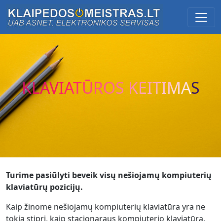
Main Navigation
KLAVIATŪROS KEITIMAS
Turime pasiūlyti beveik visų nešiojamų kompiuterių
klaviatūrų pozicijų.
Kaip žinome nešiojamų kompiuterių klaviatūra yra ne
tokia stipri, kaip stacionaraus kompiuterio klaviatūra.